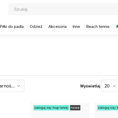
Piłki do padla
Odzież
Akcesoria
Inne
Beach tennis
Wyświetlaj
zaloguj się i kup taniej
nowe
zaloguj się i 