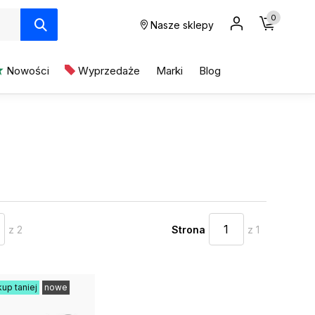
0
Nasze sklepy
Nowości
Wyprzedaże
Marki
Blog
z 2
Strona
z 1
kup taniej
nowe