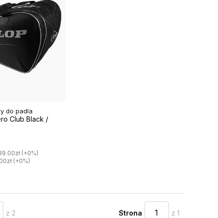
ty do padla
ro Club Black /
39.00zł (+0%)
.00zł (+0%)
z 2
Strona
z 1