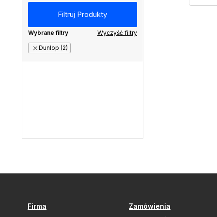
Nowość (2)
Dostępne w 24h (2)
Wybrane filtry
Wyczyść filtry
W Klubie taniej (2)
Dunlop (2)
Firma
Zamówienia