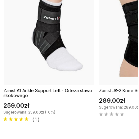
Zamst A1 Ankle Support Left - Orteza stawu
Zamst JK-2 Knee Su
skokowego
289.00zł
259.00zł
Sugerowana: 289.00z
Sugerowana: 259.00zł (-0%)
( 1 )