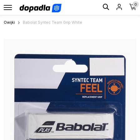
0
Owijki
Babolat Syntec Team Grip White