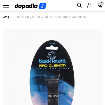
0
Owijki
Black Knight Rad Cushion Replacement Grip Black