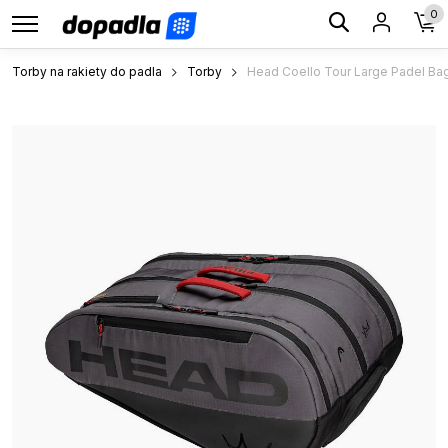
0
Torby na rakiety do padla
Torby
Head Coello Tour Large Padel Ba