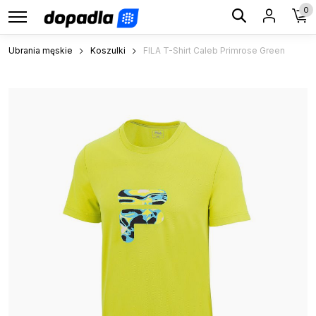
0
Ubrania męskie
Koszulki
FILA T-Shirt Caleb Primrose Green