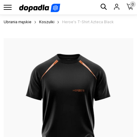
0
Ubrania męskie
Koszulki
Heroe's T-Shirt Azteca Black