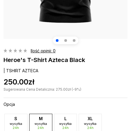
Ilość opinii: 0
Heroe's T-Shirt Azteca Black
| TSHIRT AZTECA
250.00zł
Sugerowana Cena Detaliczna: 275.00zł (-9%)
Opcja
S
M
L
XL
wysyłka
wysyłka
wysyłka
wysyłka
24h
24h
24h
24h